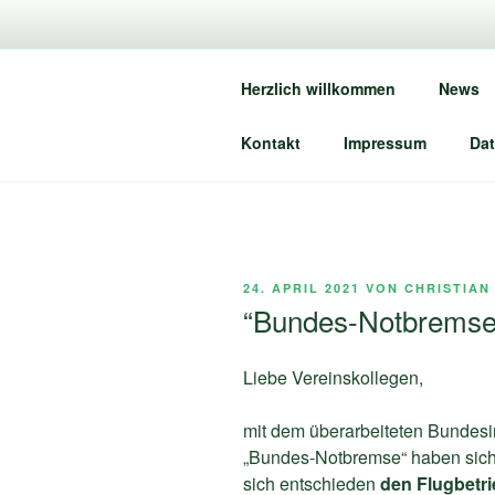
Zum
Inhalt
springen
Herzlich willkommen
News
In
Kontakt
Impressum
Dat
VERÖFFENTLICHT
24. APRIL 2021
VON
CHRISTIAN
AM
“Bundes-Notbremse
Liebe Vereinskollegen,
mit dem überarbeiteten Bundesi
„Bundes-Notbremse“ haben sich
sich entschieden
den Flugbetri