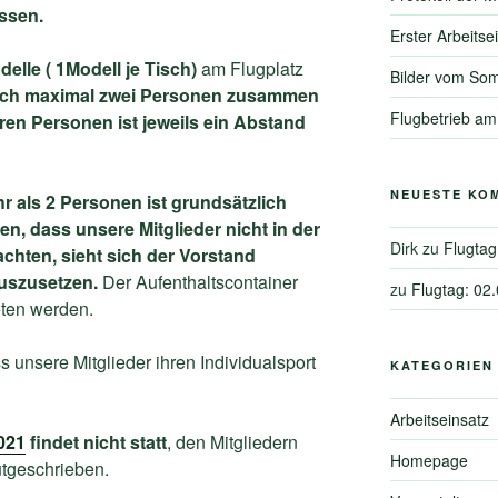
ssen.
Erster Arbeitse
delle ( 1Modell je Tisch)
am Flugplatz
Bilder vom Som
sich maximal zwei Personen zusammen
Flugbetrieb am
en Personen ist jeweils ein Abstand
NEUESTE KO
 als 2 Personen ist grundsätzlich
gen, dass unsere Mitglieder nicht in der
Dirk
zu
Flugtag
chten, sieht sich der Vorstand
uszusetzen.
Der Aufenthaltscontainer
zu
Flugtag: 02
eten werden.
s unsere Mitglieder ihren Individualsport
KATEGORIEN
Arbeitseinsatz
021
findet nicht statt
, den Mitgliedern
Homepage
tgeschrieben.