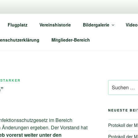
MFC OBERHAUSEN E.V
Flugplatz
Vereinshistorie
Bildergalerie
Video
 Bottrop-Kirchhellen
enschutzerklärung
Mitglieder-Bereich
 STARKER
Suche
”
nach:
NEUESTE BE
nfektionsschutzgesetz im Bereich
Protokoll der 
 Änderungen ergeben. Der Vorstand hat
eb vorerst weiter unter den
Protokoll der 