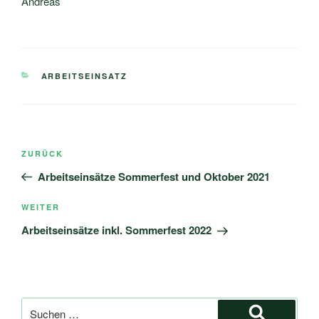
Andreas
KATEGORIEN
ARBEITSEINSATZ
Beitragsnavigation
Vorheriger
ZURÜCK
Beitrag
Arbeitseinsätze Sommerfest und Oktober 2021
Nächster
WEITER
Beitrag
Arbeitseinsätze inkl. Sommerfest 2022
Suche